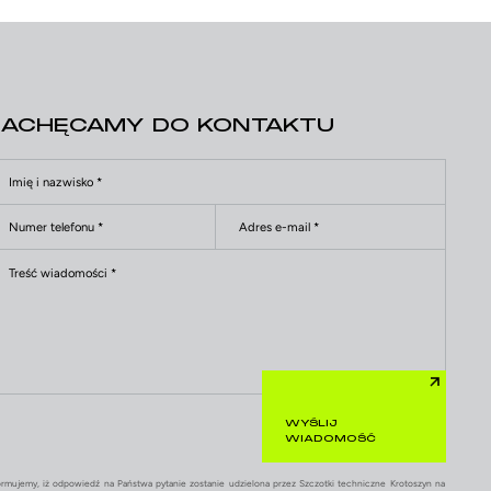
ZACHĘCAMY DO KONTAKTU
WYŚLIJ
WIADOMOŚĆ
ormujemy, iż odpowiedź na Państwa pytanie zostanie udzielona przez Szczotki techniczne Krotoszyn na