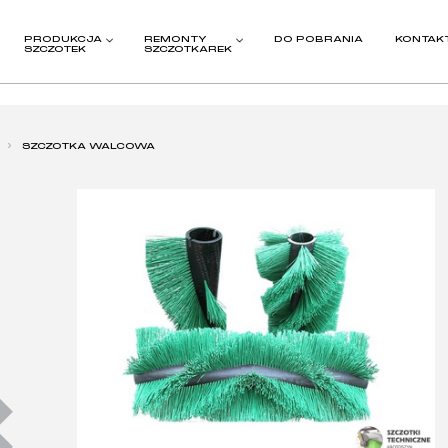
PRODUKCJA
REMONTY
DO POBRANIA
KONTAK
SZCZOTEK
SZCZOTKAREK
›
SZCZOTKA WALCOWA