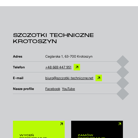
SZCZOTKI TECHNICZNE
KROTOSZYN
Adres
Ceglarska 1, 63-700 Krotoszyn
Telefon
+48 669 447 951
E-mail
biuro@szczotki-techniczne.net
Nasze profile
Facebook
YouTube
WYCEŃ
ZAMÓW