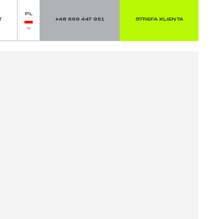
PL
T
+48 669 447 951
STREFA KLIENTA