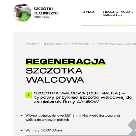
O NAS
REGENERACJA
SZCZOTEK
›
›
START
REGENERACJA SZCZOTEK
SZCZOTKI WALCOWE
REGENERACJA
SZCZOTKA
WALCOWA
SZCZOTKA WALCOWA (CENTRALNA) –
typowy przykład szczotki walcowej do
zamiatarek firmy GANSOW
Włókno: polipropylenowe 1,5/1,8mm. Możliwość dostosowania
włókna do własnych potrzeb
Wymiary: 1200/100mm